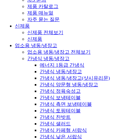
제품 카탈로그
제품 매뉴얼
자주 묻는 질문
신제품
신제품 전체보기
신제품
업소용 냉동/냉장고
업소용 냉동/냉장고 전체보기
간냉식 냉동/냉장고
에너지 1등급 간냉식
간냉식 냉동/냉장고
간냉식 냉동/냉장고(샷시유리문)
간냉식 양문형 냉동/냉장고
간냉식 정육숙성고
간냉식 보냉테이블
간냉식 측면 보냉테이블
간냉식 토핑테이블
간냉식 찬밧트
간냉식 샐러드
간냉식 카페형 서랍식
간냉식 낮은 서랍식