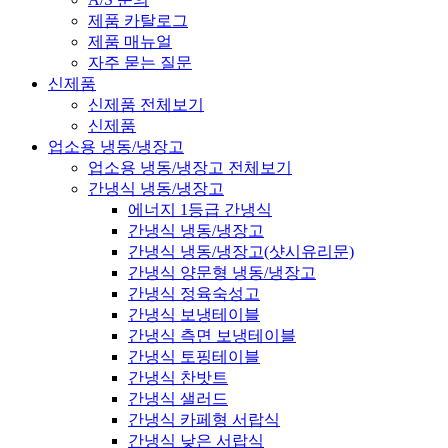
제품 카탈로그
제품 매뉴얼
자주 묻는 질문
신제품
신제품 전체보기
신제품
업소용 냉동/냉장고
업소용 냉동/냉장고 전체보기
간냉식 냉동/냉장고
에너지 1등급 간냉식
간냉식 냉동/냉장고
간냉식 냉동/냉장고(샷시유리문)
간냉식 양문형 냉동/냉장고
간냉식 정육숙성고
간냉식 보냉테이블
간냉식 측면 보냉테이블
간냉식 토핑테이블
간냉식 찬밧트
간냉식 샐러드
간냉식 카페형 서랍식
간냉식 낮은 서랍식