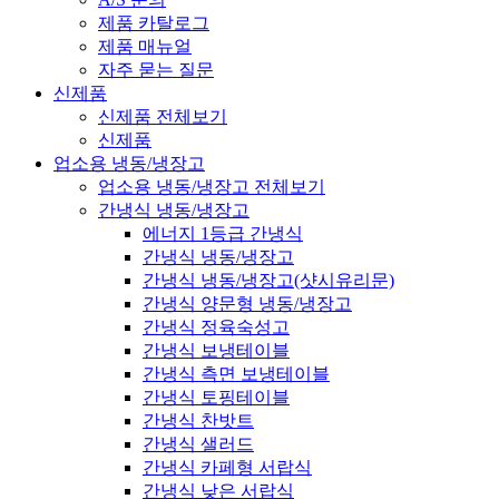
제품 카탈로그
제품 매뉴얼
자주 묻는 질문
신제품
신제품 전체보기
신제품
업소용 냉동/냉장고
업소용 냉동/냉장고 전체보기
간냉식 냉동/냉장고
에너지 1등급 간냉식
간냉식 냉동/냉장고
간냉식 냉동/냉장고(샷시유리문)
간냉식 양문형 냉동/냉장고
간냉식 정육숙성고
간냉식 보냉테이블
간냉식 측면 보냉테이블
간냉식 토핑테이블
간냉식 찬밧트
간냉식 샐러드
간냉식 카페형 서랍식
간냉식 낮은 서랍식